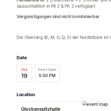
Familienkarte:
 2 Erwachsene + 2-3 Kinder (bis 9
(ausschließlich in PK 2 & PK 3 verfügbar)
Vergünstigungen sind nicht kombinierbar.
Der Oberrang (K, M, O, Q, S) der Nordtribüne ist
Date
Oct
Doors Open
19
5:30 PM
Location
Glockenspitzhalle
(opens in a n