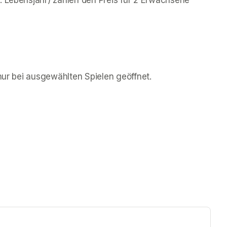
. Lebensjahr) zahlen den Preis für 2 Erwachsene 
 nur bei ausgewählten Spielen geöffnet.
ew tab)